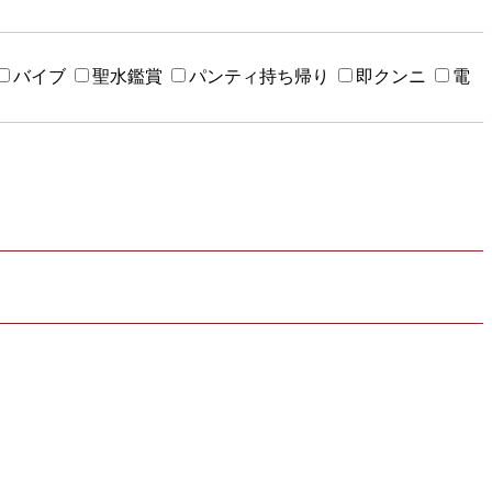
バイブ
聖水鑑賞
パンティ持ち帰り
即クンニ
電