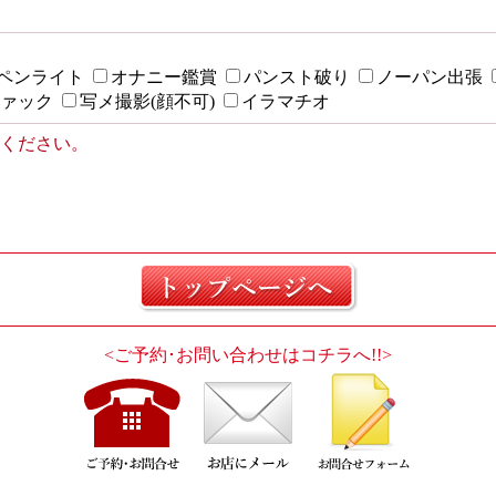
ペンライト
オナニー鑑賞
パンスト破り
ノーパン出張
ファック
写メ撮影(顔不可)
イラマチオ
入ください。
<ご予約･お問い合わせはコチラへ!!>