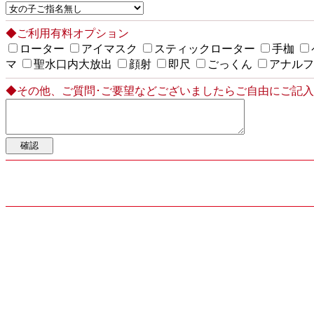
◆ご利用有料オプション
ローター
アイマスク
スティックローター
手枷
マ
聖水口内大放出
顔射
即尺
ごっくん
アナル
◆その他、ご質問･ご要望などございましたらご自由にご記