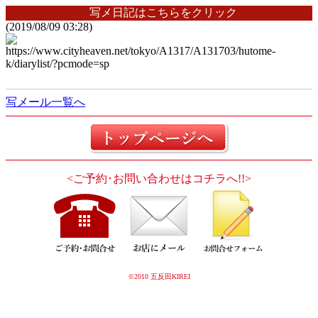
写メ日記はこちらをクリック
(2019/08/09 03:28)
https://www.cityheaven.net/tokyo/A1317/A131703/hutome-
k/diarylist/?pcmode=sp
写メール一覧へ
<ご予約･お問い合わせはコチラへ!!>
©2010 五反田KIREI